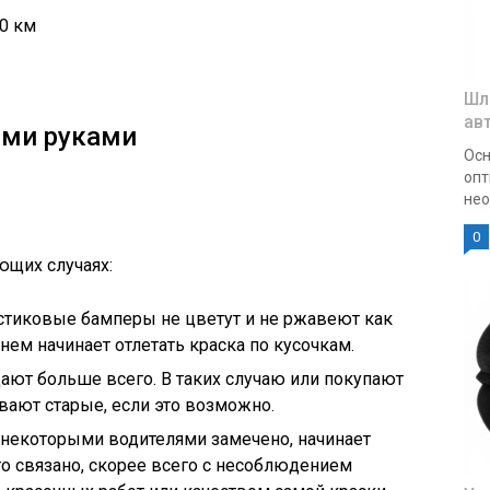
00 км
Шл
ав
ими руками
Осн
опт
нео
0
ющих случаях:
стиковые бамперы не цветут и не ржавеют как
енем начинает отлетать краска по кусочкам.
ают больше всего. В таких случаю или покупают
вают старые, если это возможно.
 некоторыми водителями замечено, начинает
то связано, скорее всего с несоблюдением