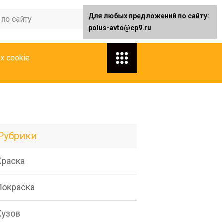
Для любых предложений по сайту:
polus-avto@cp9.ru
х cookie
Рубрики
Краска
Покраска
Кузов