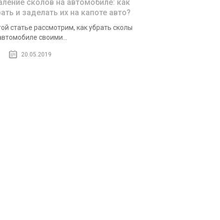
аление сколов на автомобиле: как
рать и заделать их на капоте авто?
той ста­тье рас­смот­рим, как убрать ско­лы
вто­мо­би­ле сво­и­ми...
20.05.2019