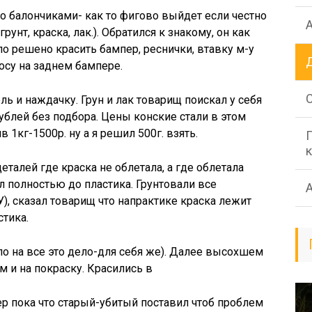
Но балончиками- как то фигово выйдет если честно
грунт, краска, лак.). Обратился к знакому, он как
ло решено красить бампер, реснички, втавку м-у
осу на заднем бампере.
ль и наждачку. Грун и лак товарищ поискал у себя
рублей без подбора. Цены конские стали в этом
в 1кг-1500р. ну а я решил 500г. взять.
еталей где краска не облетала, а где облетала
л полностью до пластика. Грунтовали все
, сказал товарищ что напрактике краска лежит
стика.
ло на все это дело-для себя же). Далее высохшем
 и на покраску. Красились в
ер пока что старый-убитый поставил чтоб проблем