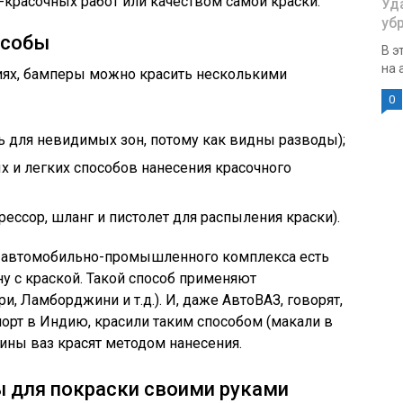
-красочных работ или качеством самой краски.
Уд
уб
особы
В э
на а
виях, бамперы можно красить несколькими
0
 для невидимых зон, потому как видны разводы);
х и легких способов нанесения красочного
ессор, шланг и пистолет для распыления краски).
х автомобильно-промышленного комплекса есть
ну с краской. Такой способ применяют
и, Ламборджини и т.д.). И, даже АвтоВАЗ, говорят,
порт в Индию, красили таким способом (макали в
ины ваз красят методом нанесения.
 для покраски своими руками