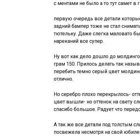
с ментами не было а то тут самет в
первую очередь все детали которые
задний бампер тоже не стал снимат
тютельку. Даже слегка маловато бы
нареканий все супер.
Ну вот как дело дошло до молдинго
грам 150. Прилось делать так назы
перебить темно серый цвет молдинг
отлично.
Но серебро плохо перекрылось- отт
цвет вышли- но оттенок на свету сле
спасибо большое. Радует что передо
А так же все детали под толстым сл
посвежела несмотря на свой юбиле