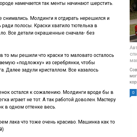
 городе намечается так менты начинают шерстить.
 снимались. Молдинги я отдирать нерешился и
ь ради полосы. Краски хватило тютелька в
ло. Все детали окрашенные сначала- без
Ав
сп
в то мы решили что краски то маловато осталось
ма
ваемую «подложку» из серебрянки, чтобы
а. Далее задули кристаллом. Все казалось
Сов
мог
кор
енок остался к сожалению. Молдинги вроде бы в
0
гка играет не тот. А так работой доволен. Мастеру
к в одном оттенке весь.
оем лака что тоже очень красиво. Машинка как то
й)