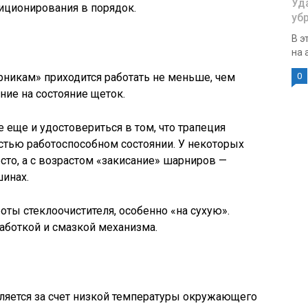
Уд
диционирования в порядок.
уб
В э
на а
рникам» приходится работать не меньше, чем
0
ние на состояние щеток.
е еще и удостовериться в том, что трапеция
остью работоспособном состоянии. У некоторых
сто, а с возрастом «закисание» шарниров —
шинах.
ты стеклоочистителя, особенно «на сухую».
работкой и смазкой механизма.
дляется за счет низкой температуры окружающего