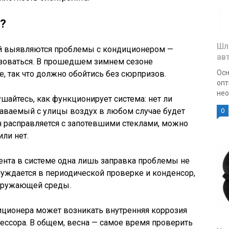
?
Шл
ей выявляются проблемы с кондиционером —
ав
ьзоваться. В прошедшем зимнем сезоне
Осн
е, так что должно обойтись без сюрпризов.
опт
нео
шайтесь, как функционирует система: нет ли
даваемый с улицы воздух в любом случае будет
0
он расправляется с запотевшими стеклами, можно
или нет.
гента в системе одна лишь заправка проблемы не
 Нуждается в периодической проверке и конденсор,
окружающей среды.
иционера может возникать внутренняя коррозия
рессора. В общем, весна — самое время проверить