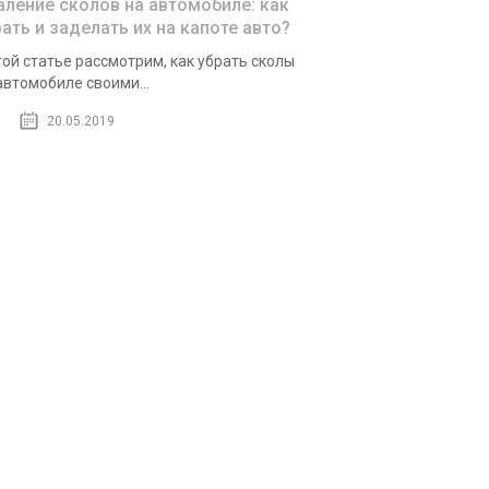
аление сколов на автомобиле: как
рать и заделать их на капоте авто?
той ста­тье рас­смот­рим, как убрать ско­лы
вто­мо­би­ле сво­и­ми...
20.05.2019