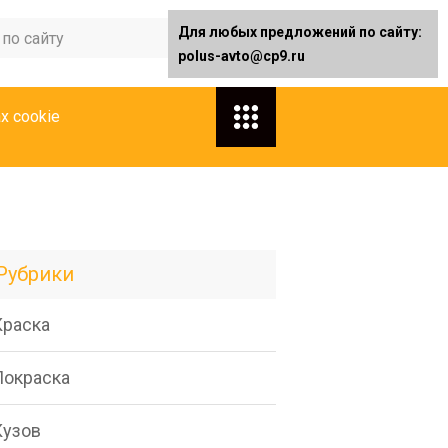
Для любых предложений по сайту:
polus-avto@cp9.ru
х cookie
Рубрики
Краска
Покраска
Кузов