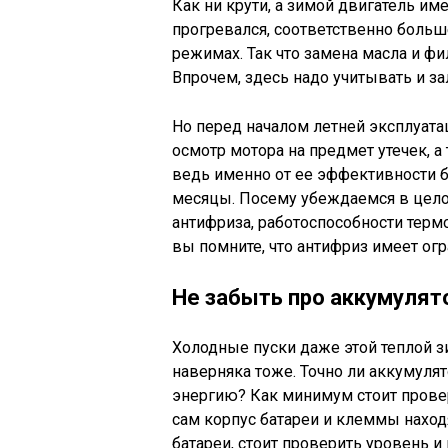
Как ни крути, а зимой двигатель и
прогревался, соответственно боль
режимах. Так что замена масла и фи
Впрочем, здесь надо учитывать и 
Но перед началом летней эксплуат
осмотр мотора на предмет утечек, 
ведь именно от ее эффективности б
месяцы. Посему убеждаемся в целост
антифриза, работоспособности термо
вы помните, что антифриз имеет о
Не забыть про аккумулят
Холодные пуски даже этой теплой з
наверняка тоже. Точно ли аккумуля
энергию? Как минимум стоит провери
сам корпус батареи и клеммы находя
батареи, стоит проверить уровень и