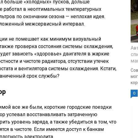
мел больше «холодных» пусков, дольше
ше работал в неоптимальных температурных
льтров по окончании сезона — неплохая идея.
заложенный межсервисный интервал.
ации не помешает как минимум визуальный
а также проверка состояния системы охлаждения,
Ав
удет зависеть «здоровье» двигателя в жаркие
сп
ма
ности и чистоте радиатора, отсутствии утечек
стата и вентилятора системы охлаждения. Кстати,
Сов
граниченный срок службы?
мог
кор
ор
0
имой все же были, короткие городские поездки
тор успевал восстанавливать затраченную
ть уровень заряда, а также убедиться в том, что
тся в чистоте. Если имеется доступ к банкам
 плотность электролита.